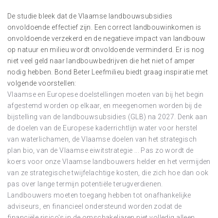
De studie bleek dat de Vlaamse landbouwsubsidies
onvoldoende effectief zijn. Een correct landbouwinkomen is
onvoldoende verzekerd en de negatieve impact van landbouw
op natuur en milieu wordt onvoldoende verminderd. Er is nog
niet veel geld naar landbouwbedrijven die het niet of amper
nodig hebben. Bond Beter Leefmilieu biedt graag inspiratie met
volgende voorstellen:
Vlaamse en Europese doelstellingen moeten van bij het begin
afgestemd worden op elkaar, en meegenomen worden bij de
bijstelling van de landbouwsubsidies (GLB) na 2027. Denk aan
de doelen van de Europese kaderrichtlijn water voor herstel
van waterlichamen, de Vlaamse doelen van het strategisch
plan bio, van de Vlaamse eiwitstrategie ... Pas zo wordt de
koers voor onze Vlaamse landbouwers helder en het vermijden
van ze strategische twijfelachtige kosten, die zich hoe dan ook
pas over lange termijn potentiële terugverdienen.
Landbouwers moeten toegang hebben tot onafhankelijke
adviseurs, en financieel ondersteund worden zodat de
financiële risico's in de omschakeljaren niet volledig alleen