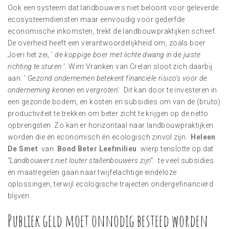
Ook een systeem dat landbouwers niet beloont voor geleverde
ecosysteemdiensten maar eenvoudig voor gederfde
economische inkomsten, trekt de landbouwpraktijken scheef.
De overheid heeft een verantwoordelijkheid om, zoals boer
Joeri het zei, '
de koppige boer met lichte dwang in de juiste
richting te sturen
'. Wim Vranken van Crelan sloot zich daarbij
aan: '
Gezond ondernemen betekent financiële risico's voor de
onderneming kennen en vergroten'.
Dit kan door te investeren in
een gezonde bodem, en kosten en subsidies om van de (bruto)
productiviteit te trekken om beter zicht te krijgen op de netto
opbrengsten. Zo kan er horizontaal naar landbouwpraktijken
worden die én economisch én ecologisch zinvol zijn.
Heleen
De Smet
van
Bond Beter Leefmilieu
wierp tenslotte op dat
“Landbouwers niet louter stallenbouwers zijn”:
te veel subsidies
en maatregelen gaan naar twijfelachtige eindeloze
oplossingen, terwijl ecologische trajecten ondergefinancierd
blijven
.
Publiek geld moet onnodig besteed worden