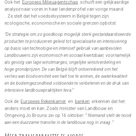
Ook het
Europees Milieuagentschap
schuift een gelijkaardige
analyse naar voren in haar landenprofiel van vorige maand
.
Ze stelt dat het voedselsysteem in België tegen zijn
ecologische, economische en sociale grenzen opbotst:
"De strategie om zo goedkoop mogelijk sterk gestandaardiseerde
producten te produceren geleid tot specialisatie en intensivering
op basis van technologie en intensief gebruik van aanbevolen.
Landbouwers zijn economisch en sociaal kwetsbaar, voornamelijk
als gevolg van lage winstmarges, ongelijke winstverdeling en
hoge grondprijzen. De van België blijft ontoereikend om het
verlies aan biodiversiteit een halt toe te winnen, de waterkwaliteit
en de bodemgezondheid voldoende te verbeteren en de druk van
intensieve landbouwpraktijken teva.“
Ook de
Europees Rekenkamer
en
banken
erkennen dat het
anders moet en kan. Zoals minister van Landbouw en
Omgeving Jo Brouns zei op 16 oktober: “
Niemand stelt de nood
aan een duurzame transitie in de landbouw nog in vraag
.”